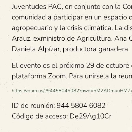
Juventudes PAC, en conjunto con la Com
comunidad a participar en un espacio d
agropecuario y la crisis climática. La d
Arauz, exministro de Agricultura, Ana C
Daniela Alpízar, productora ganadera.
El evento es el próximo 29 de octubre 
plataforma Zoom. Para unirse a la reuni
h
ttps://zoom.us/j/94458046082?pwd=5M2ADmuuHM7x
ID de reunión: 944 5804 6082
Código de acceso: De29Ag10Cr