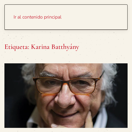
Portada
Temas
Ir al contenido principal
Etiqueta:
Karina Batthyány