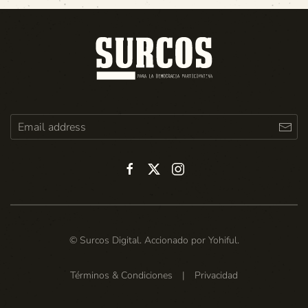
© Surcos Digital. Accionado por
Yohiful
.
Términos & Condiciones
|
Privacidad