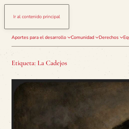
Ir al contenido principal
Aportes para el desarrollo
Comunidad
Derechos
Eq
Etiqueta:
La Cadejos