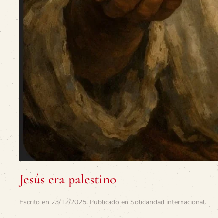
Jesús era palestino
Escrito en
23/12/2025
. Publicado en
Solidaridad internacional
.