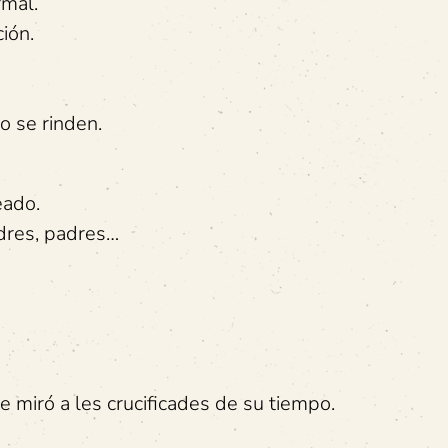
rmal.
ión.
o se rinden.
eado.
adres, padres…
 miró a les crucificades de su tiempo.