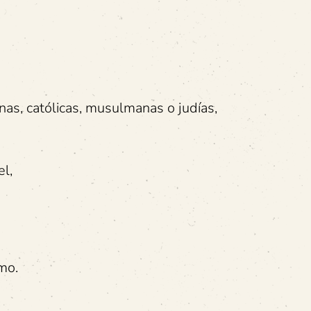
anas, católicas, musulmanas o judías,
el,
smo.