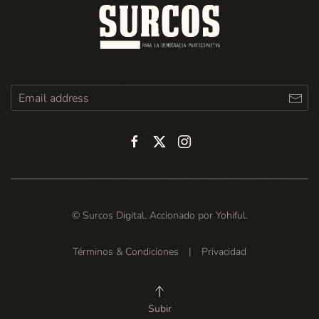
© Surcos Digital. Accionado por
Yohiful
.
Términos & Condiciones
|
Privacidad
Subir