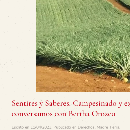
Sentires y Saberes: Campesinado y e
conversamos con Bertha Orozco
Escrito en
11/04/2023
. Publicado en
Derechos
,
Madre Tierra
.