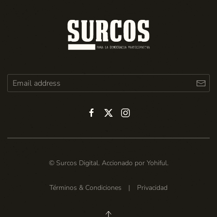
© Surcos Digital. Accionado por
Yohiful
.
Términos & Condiciones
|
Privacidad