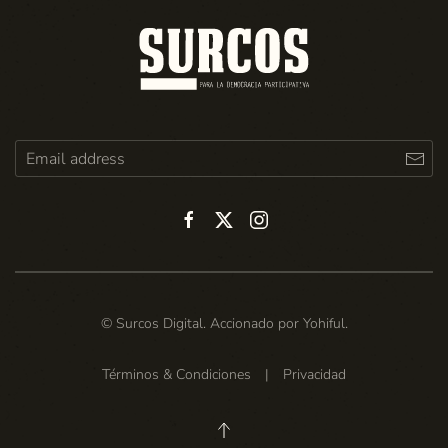
© Surcos Digital. Accionado por
Yohiful
.
Términos & Condiciones
|
Privacidad