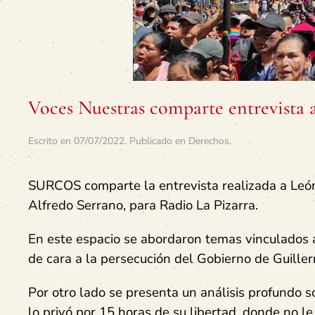
Voces Nuestras comparte entrevista 
Escrito en
07/07/2022
. Publicado en
Derechos
.
SURCOS comparte la entrevista realizada a León
Alfredo Serrano, para Radio La Pizarra.
En este espacio se abordaron temas vinculados a
de cara a la persecución del Gobierno de Guille
Por otro lado se presenta un análisis profundo sob
lo privó por 15 horas de su libertad, donde no 