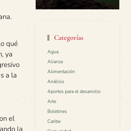
ana.
Categorías
lo qué
Agua
n, ya
Alianza
gresivo
Alimentación
s a la
Análisis
Aportes para el desarrollo
Arte
Boletines
on el
Caribe
rando la