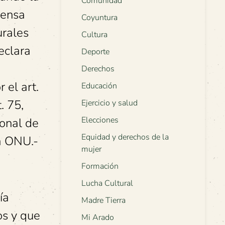
Comunidad
fensa
Coyuntura
urales
Cultura
eclara
Deporte
Derechos
 el art.
Educación
. 75,
Ejercicio y salud
Elecciones
ional de
Equidad y derechos de la
a ONU.-
mujer
Formación
Lucha Cultural
ía
Madre Tierra
os y que
Mi Arado