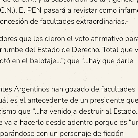
 C.N.). El PEN pasará a revistar como infam
 concesión de facultades extraordinarias.-
dores que les dieron el voto afirmativo par
derrumbe del Estado de Derecho. Total que 
votó en el balotaje…”; que “…hay que darle
ntes Argentinos han gozado de facultades
cuál es el antecedente de un presidente qu
ismo que “…ha venido a destruir al Estado…
e va a hacerlo desde adentro porque es “un
omparándose con un personaje de ficción