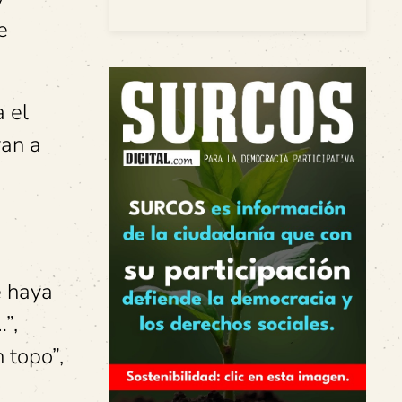
e
a el
van a
e haya
”,
 topo”,