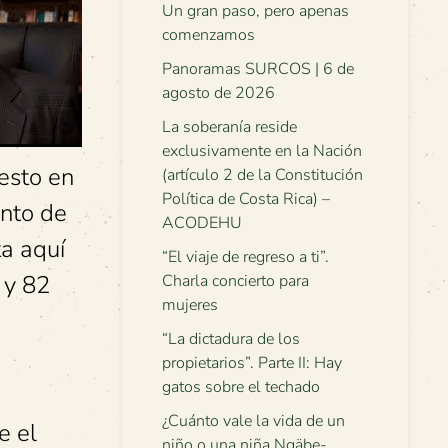
Un gran paso, pero apenas
comenzamos
Panoramas SURCOS | 6 de
agosto de 2026
La soberanía reside
exclusivamente en la Nación
esto en
(artículo 2 de la Constitución
Política de Costa Rica) –
ento de
ACODEHU
a aquí
“El viaje de regreso a ti”.
 y 82
Charla concierto para
mujeres
“La dictadura de los
propietarios”. Parte II: Hay
gatos sobre el techado
¿Cuánto vale la vida de un
e el
niño o una niña Ngäbe-