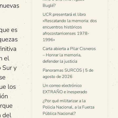
 nuevas
Buglé?
UCR presentará el libro
«Rescatando la memoria: dos
encuentros históricos
 que es
afrocostarricenses 1978-
iquezas
1996»
initiva
Carta abierta a Pilar Cisneros
– Honrar la memoria,
n el
defender la justicia
o Sur y
Panoramas SURCOS | 5 de
 se
agosto de 2026
ue los
Un correo electrónico
EXTRAÑO e inesperado
ión
¿Por qué militarizar a la
orque
Policía Nacional, a la Fuerza
Pública Nacional?
m del