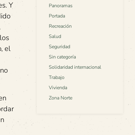
es. Y
Panoramas
dido
Portada
,
Recreación
los
Salud
Seguridad
, el
Sin categoría
Solidaridad internacional
 no
Trabajo
Vivienda
en
Zona Norte
ordar
en