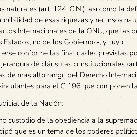
s naturales (art. 124, C.N.), así como la de
isponibilidad de esas riquezas y recursos nat
Pactos Internacionales de la ONU, que las d
s Estados, no de los Gobiernos-, y cuyo
se conforme las finalidades previstas por
erarquía de cláusulas constitucionales (art
rmas de más alto rango del Derecho Internac
vinculantes para el G 196 que componen l
udicial de la Nación:
imo custodio de la obediencia a la supremac
icipó que es un tema de los poderes polític