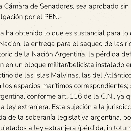
la Cámara de Senadores, sea aprobado sin
lgación por el PEN.-
ya ha obtenido lo que es sustancial para lo
/Nación, la entrega para el saqueo de las r
torio de la Nación Argentina, la pérdida def
ón en un bloque militar/belicista instalado e
stino de las Islas Malvinas, las del Atlántic
n los espacios marítimos correspondientes;
rgentina, conforme art. 116 de la C.N., ya q
 ley extranjera. Esta sujeción a la jurisdicc
a de la soberanía legislativa argentina, p
jetados a ley extranjera (pérdida, in totu