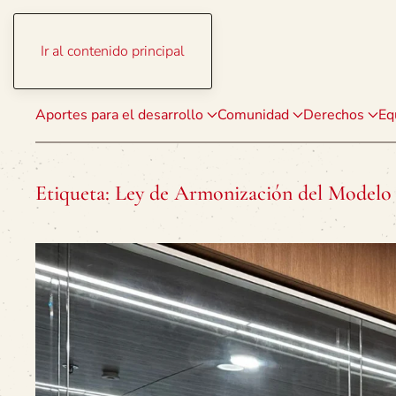
Ir al contenido principal
Aportes para el desarrollo
Comunidad
Derechos
Eq
Etiqueta:
Ley de Armonización del Modelo 