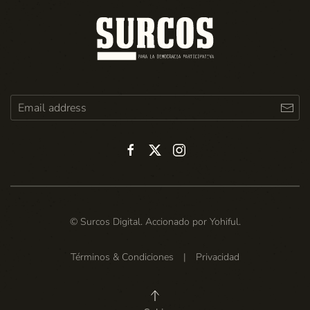
© Surcos Digital. Accionado por
Yohiful
.
Términos & Condiciones
|
Privacidad