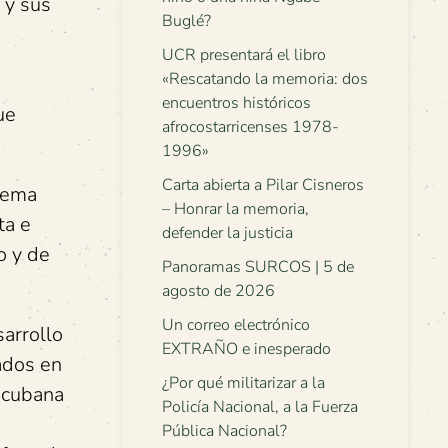
 y sus
Buglé?
UCR presentará el libro
«Rescatando la memoria: dos
encuentros históricos
ue
afrocostarricenses 1978-
1996»
Carta abierta a Pilar Cisneros
 tema
– Honrar la memoria,
ta e
defender la justicia
o y de
Panoramas SURCOS | 5 de
agosto de 2026
Un correo electrónico
sarrollo
EXTRAÑO e inesperado
ados en
¿Por qué militarizar a la
a cubana
Policía Nacional, a la Fuerza
Pública Nacional?