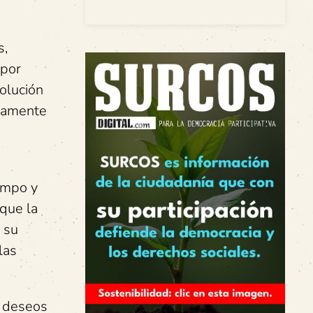
s,
 por
olución
imamente
empo y
 que la
e su
las
s deseos