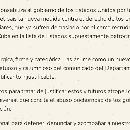
onsabiliza al gobierno de los Estados Unidos por l
el país la nueva medida contra el derecho de los 
iares, que ya sufren demasiado por el cerco recrud
e Cuba en la lista de Estados supuestamente patroc
rgica, firme y categórica. Las asume como un nuev
respetuoso y calumnioso del comunicado del Departa
ficar lo injustificable.
 para tratar de justificar estos y futuros atropell
universal que concita el abuso bochornoso de los g
ción.
onal para detener, denunciar y acompañar a nuestr