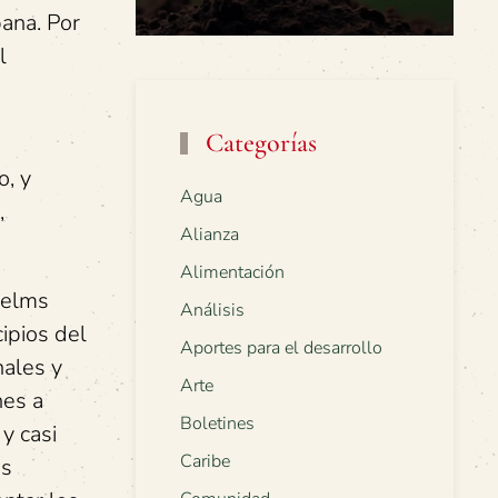
ana. Por
l
Categorías
o, y
Agua
,
Alianza
Alimentación
 Helms
Análisis
cipios del
Aportes para el desarrollo
nales y
Arte
nes a
Boletines
y casi
Caribe
es