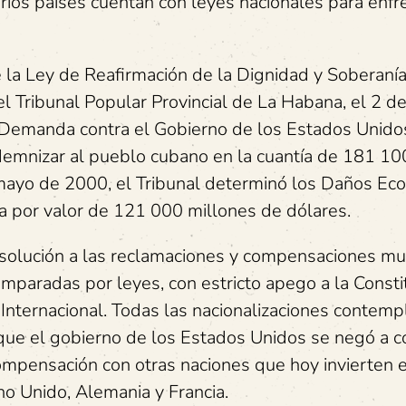
rios países cuentan con leyes nacionales para enfr
 la Ley de Reafirmación de la Dignidad y Soberaní
l Tribunal Popular Provincial de La Habana, el 2 d
 Demanda contra el Gobierno de los Estados Unido
emnizar al pueblo cubano en la cuantía de 181 10
 mayo de 2000, el Tribunal determinó los Daños Ec
a por valor de 121 000 millones de dólares.
a solución a las reclamaciones y compensaciones mu
amparadas por leyes, con estricto apego a la Consti
Internacional. Todas las nacionalizaciones contemp
ue el gobierno de los Estados Unidos se negó a co
mpensación con otras naciones que hoy invierten 
no Unido, Alemania y Francia.