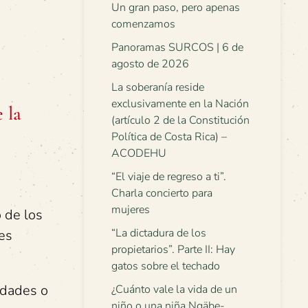
Un gran paso, pero apenas
comenzamos
Panoramas SURCOS | 6 de
agosto de 2026
La soberanía reside
exclusivamente en la Nación
 la
(artículo 2 de la Constitución
Política de Costa Rica) –
ACODEHU
“El viaje de regreso a ti”.
Charla concierto para
mujeres
 de los
“La dictadura de los
es
propietarios”. Parte II: Hay
gatos sobre el techado
idades o
¿Cuánto vale la vida de un
niño o una niña Ngäbe-