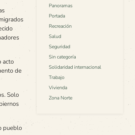
Panoramas
as
Portada
emigrados
Recreación
ecido
Salud
inadores
Seguridad
Sin categoría
o acto
Solidaridad internacional
mento de
Trabajo
Vivienda
os. Solo
Zona Norte
obiernos
o pueblo