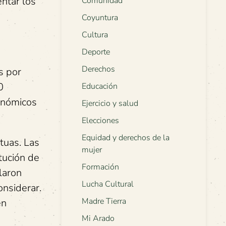
entar los
Comunidad
Coyuntura
Cultura
a
Deporte
e
Derechos
s por
0
Educación
onómicos
Ejercicio y salud
Elecciones
Equidad y derechos de la
tuas. Las
mujer
tución de
Formación
laron
Lucha Cultural
nsiderar.
Madre Tierra
en
Mi Arado