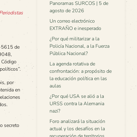
Panoramas SURCOS | 5 de
agosto de 2026
Periodistas
Un correo electrónico
EXTRAÑO e inesperado
¿Por qué militarizar a la
Policía Nacional, a la Fuerza
15-5615 de
Pública Nacional?
 9048,
l Código
La agenda rotativa de
olíticos”.
confrontación: a propósito de
la educación política en las
is, por
aulas
ntenida en
¿Por qué USA se alió a la
relaciones
URSS contra la Alemania
dos.
nazi?
Foro analizará la situación
o secreto
actual y los desafíos en la
recuperación de territorios