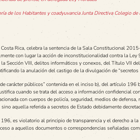
ría de los Habitantes y coadyuvancia Junta Directiva Colegio de 
e Costa Rica, celebra la sentencia de la Sala Constitucional 20
lmente con lugar la acción de inconstitucionalidad contra la Ley
a Sección VIII, delitos informáticos y conexos, del Título VII de
icando la anulación del castigo de la divulgación de “secretos p
 carácter públicos” contenida en el inciso b), del artículo 196 b
ustifica cuando se trata del acceso a información confidencial co
lacionada con cuerpos de policía, seguridad, medios de defensa, 
a, sino aquella referida a secretos de Estado debidamente decreta
196, es violatorio al principio de transparencia y el derecho a la
l acceso a aquellos documentos o correspondencias señaladas com