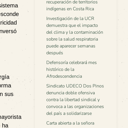
recuperación de territorios
sistema
indígenas en Costa Rica
 esconde
Investigación de la UCR
ricidad
demuestra que el impacto
onversó
del clima y la contaminación
sobre la salud respiratoria
puede aparecer semanas
después
Defensoría celebrará mes
histórico de la
Afrodescendencia
rgía
forma
Sindicato UDECO Dos Pinos
denuncia doble ofensiva
an sus
contra la libertad sindical y
convoca a las organizaciones
del país a solidarizarse
mayorista
Carta abierta a la señora
o ha