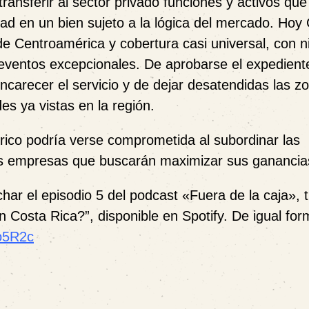
 transferir al sector privado funciones y activos qu
idad en un bien sujeto a la lógica del mercado. Hoy
 de Centroamérica y cobertura casi universal, con n
 eventos excepcionales. De aprobarse el expedient
 encarecer el servicio y de dejar desatendidas las z
es ya vistas en la región.
rico podría verse comprometida al subordinar las
des empresas que buscarán maximizar sus ganancia
ar el episodio 5 del podcast «Fuera de la caja», t
n Costa Rica?”, disponible en Spotify. De igual for
/o5R2c