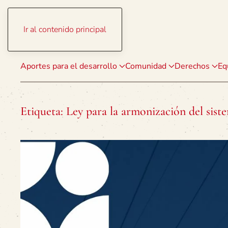
Ir al contenido principal
Aportes para el desarrollo
Comunidad
Derechos
Eq
Etiqueta:
Ley para la armonización del siste