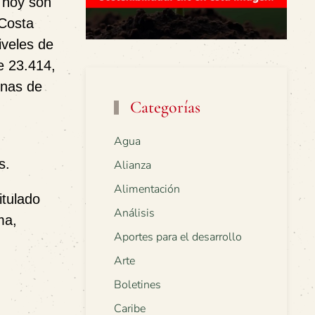
e hoy son
 Costa
iveles de
e 23.414,
onas de
Categorías
Agua
s.
Alianza
Alimentación
itulado
Análisis
ma,
Aportes para el desarrollo
Arte
Boletines
Caribe