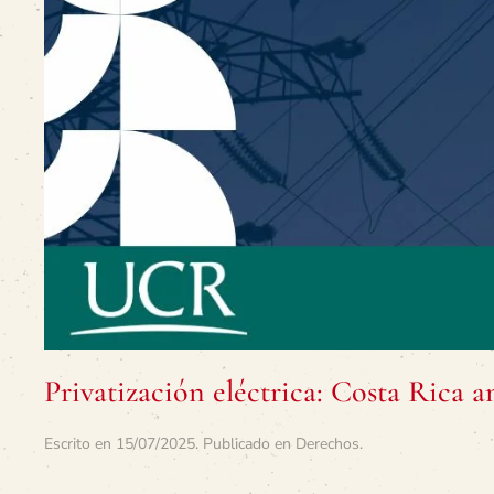
Privatización eléctrica: Costa Rica a
Escrito en
15/07/2025
. Publicado en
Derechos
.