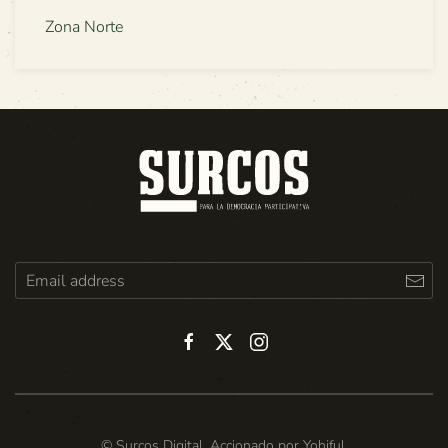
Zona Norte
© Surcos Digital. Accionado por
Yohiful
.