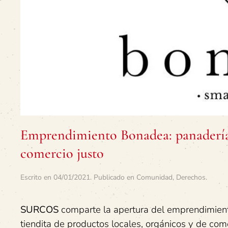
Emprendimiento Bonadea: panadería y
comercio justo
Escrito en
04/01/2021
. Publicado en
Comunidad
,
Derechos
.
SURCOS
comparte la apertura del emprendimient
tiendita de productos locales, orgánicos y de com