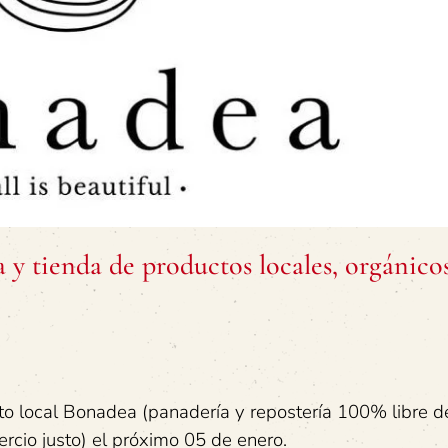
 tienda de productos locales, orgánicos
o local Bonadea (panadería y repostería 100% libre de
ercio justo) el próximo 05 de enero.