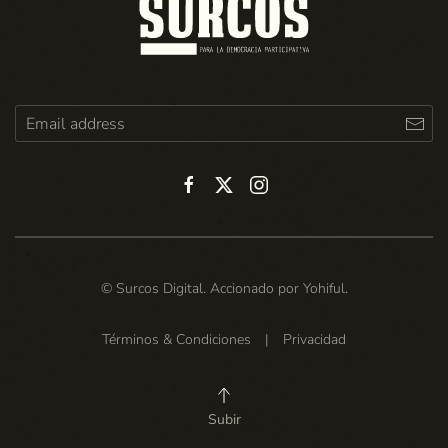
© Surcos Digital. Accionado por
Yohiful
.
Términos & Condiciones
|
Privacidad
Subir