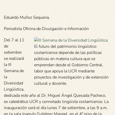
Eduardo Muñoz Sequeira,
Periodista Oficina de Divulgación e Información
Del 7 al 11
de
El futuro del patrimonio lingüístico
setiembre
costarricense depende de las políticas
se realizará
públicas en materia cultura que se
la III
emprendan desde el Gobierno Central,
Semana de
labor que apoya la UCR mediante
la
proyectos de investigación y de extensión
Diversidad
cultural y docente.
Lingüística,
dedicada este año al Dr. Miguel Ángel Quesada Pacheco,
ex catedrático UCR y connotado lingüista costarricense. La
inauguración será el día lunes 7 de setiembre, a las 9 a.m.
en la sala Joaquín Gutiérrez Mangel, en el 4º piso de la