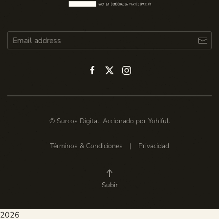
© Surcos Digital. Accionado por
Yohiful
.
Términos & Condiciones
|
Privacidad
Subir
2026