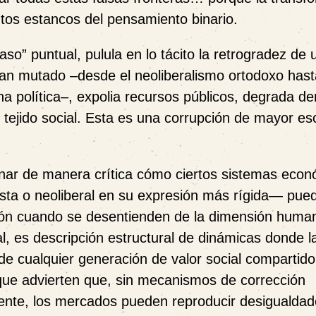
os estancos del pensamiento binario.
caso” puntual,
pulula en lo tácito la retrogradez de 
an mutado –desde el neoliberalismo ortodoxo hast
a política–,
expolia recursos públicos, degrada d
tejido social
. Esta es una corrupción de mayor esc
inar de manera crítica cómo ciertos sistemas eco
ista o neoliberal en su expresión más rígida
— pue
ión cuando se desentienden de la dimensión huma
al, es descripción estructural de dinámicas donde l
e cualquier generación de valor social compartido
 que advierten que, sin mecanismos de corrección
eligente, los mercados pueden reproducir desigualda