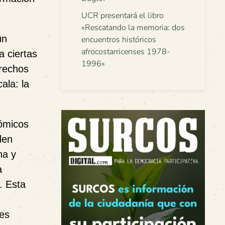
UCR presentará el libro
«Rescatando la memoria: dos
un
encuentros históricos
afrocostarricenses 1978-
a ciertas
1996»
erechos
ala: la
nómicos
den
na y
a
.
Esta
des