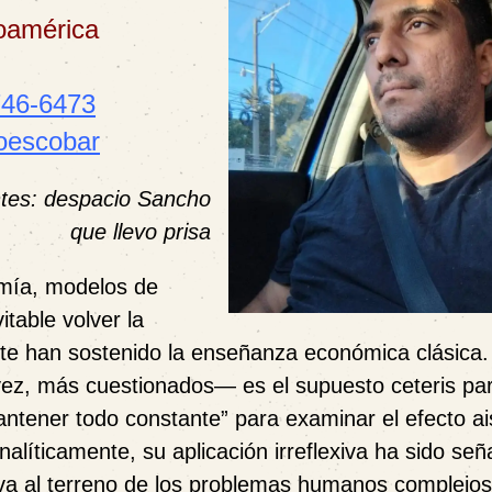
roamérica
746-6473
toescobar
ntes: despacio Sancho
que llevo prisa
mía, modelos de
itable volver la
ente han sostenido la enseñanza económica clásica
a vez, más cuestionados— es el supuesto
ceteris pa
antener todo constante” para examinar el efecto ai
analíticamente, su aplicación irreflexiva ha sido se
va al terreno de los problemas humanos complejo