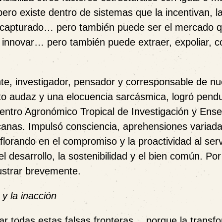
pero existe dentro de sistemas que la incentivan, l
r capturado… pero también puede ser el mercado q
innovar… pero también puede extraer, expoliar, c
e, investigador, pensador y corresponsable de nu
 audaz y una elocuencia sarcásmica, logró pendul
 Centro Agronómico Tropical de Investigación y Ens
canas. Impulsó consciencia, aprehensiones variada
florando en el compromiso y la proactividad al serv
 desarrollo, la sostenibilidad y el bien común. Por 
ustrar brevemente.
 y la inacción
ar todas estas falsas fronteras… porque la transf