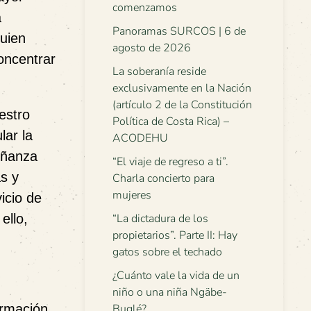
comenzamos
a
Panoramas SURCOS | 6 de
uien
agosto de 2026
oncentrar
La soberanía reside
exclusivamente en la Nación
(artículo 2 de la Constitución
estro
Política de Costa Rica) –
ar la
ACODEHU
eñanza
“El viaje de regreso a ti”.
s y
Charla concierto para
mujeres
icio de
ello,
“La dictadura de los
propietarios”. Parte II: Hay
gatos sobre el techado
¿Cuánto vale la vida de un
niño o una niña Ngäbe-
ormación
Buglé?