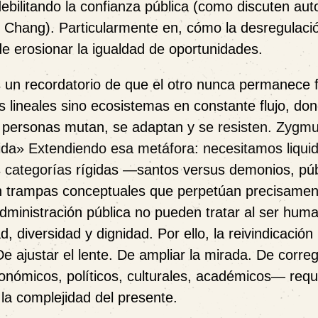
debilitando la confianza pública (como discuten aut
 Chang). Particularmente en, cómo la desregulaci
de erosionar la igualdad de oportunidades.
es un recordatorio de que
el otro nunca permanece f
 lineales sino
ecosistemas en constante flujo
, don
as personas mutan, se adaptan y se
resisten.
Zygmu
ida» Extendiendo esa metáfora: necesitamos liqui
as categorías
rígidas —santos versus demonios, púb
 trampas conceptuales que perpetúan precisamen
administración pública no pueden tratar al ser hu
, diversidad y dignidad. Por ello, la reivindicación
De ajustar el lente. De ampliar la mirada. De correg
onómicos, políticos, culturales, académicos— requ
la complejidad del presente.