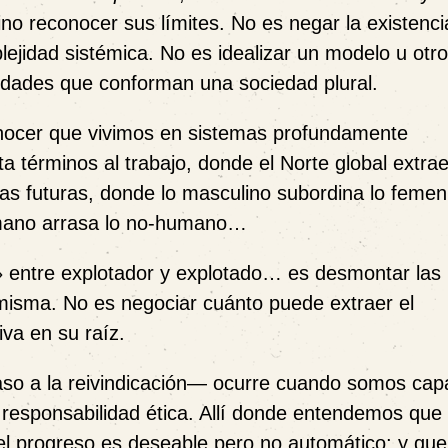
no reconocer sus límites. No es negar la existenci
jidad sistémica. No es idealizar un modelo u otro
alidades que conforman una sociedad plural.
conocer que vivimos en sistemas profundamente
ta términos al trabajo, donde el Norte global extrae
as futuras, donde lo masculino subordina lo femen
humano arrasa lo no-humano…
» entre explotador y explotado… es desmontar las
 misma. No es negociar cuánto puede extraer el
iva en su raíz.
aso a la reivindicación— ocurre cuando somos cap
y responsabilidad ética
. Allí donde entendemos que 
e el progreso es deseable pero no automático; y qu