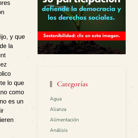
ores
ón
ijo
, y que
de la
nt
dez
lico
te lo que
Categorías
mano como
Agua
 no es un
Alianza
ir
ieren
Alimentación
Análisis