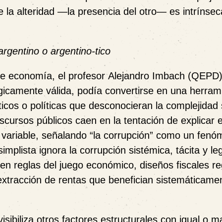
e la
alteridad —la presencia del otro— es intrínse
argentino o argentino-tico
de economía, el profesor
Alejandro Imbach (QEPD
gicamente válida, podía convertirse en una herram
ósticos o políticas que desconocieran la complejidad 
scursos públicos caen en la tentación de explicar e
 variable, señalando “la corrupción” como un fen
simplista ignora la
corrupción sistémica, tácita y le
en reglas del juego económico, diseños fiscales re
tracción de rentas que benefician sistemáticame
isibiliza otros factores estructurales con igual o m