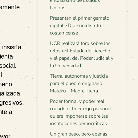
entusiasmo de Estados
camente
Unidos
Presentan el primer gemelo
digital 3D de un distrito
costarricense
UCR realizará foro sobre los
)
insistía
retos del Estado de Derecho
ienta
y el papel del Poder Judicial y
social.
la Universidad
l
Tierra, autonomía y justicia
para el pueblo originario
ómeno
Maleku – Madre Tierra
galizada
Poder formal y poder real:
gresivos,
cuando el liderazgo personal
nte a
quiere imponerse sobre las
instituciones democráticas
Un gran paso, pero apenas
ayor