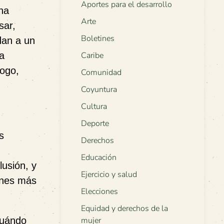
Aportes para el desarrollo
na
Arte
sar,
Boletines
ndan a un
a
Caribe
logo,
Comunidad
Coyuntura
Cultura
Deporte
s
Derechos
Educación
lusión, y
Ejercicio y salud
iones más
Elecciones
Equidad y derechos de la
cuándo
mujer