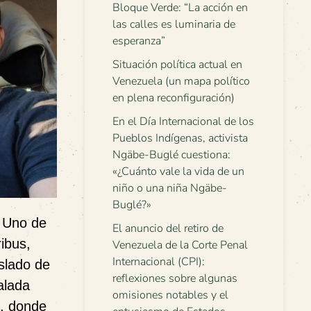
Bloque Verde: “La acción en
las calles es luminaria de
esperanza”
Situación política actual en
Venezuela (un mapa político
en plena reconfiguración)
En el Día Internacional de los
Pueblos Indígenas, activista
Ngäbe-Buglé cuestiona:
«¿Cuánto vale la vida de un
niño o una niña Ngäbe-
Buglé?»
. Uno de
El anuncio del retiro de
ribus
,
Venezuela de la Corte Penal
Internacional (CPI):
slado de
reflexiones sobre algunas
ñalada
omisiones notables y el
s, donde