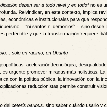
ndicación deben ser a todo nivel y en todo”
no es u
profunda.
Reivindicar
, en este contexto, implica revi
ciales, económicas e institucionales para que respo
aniqueísmo —“ni santos ni demonios”— sino desde l
s perfectible
y que la transformación requiere diá
 solo… solo en racimo, en Ubuntu
eopolíticas, aceleración tecnológica, desigualdade
s, es urgente promover miradas más holísticas. La
ica con la política pública, la innovación con la inc
 explicaciones reduccionistas permite construir vis
co del
ceteris paribus
, sino saber
cuándo usarlo y 