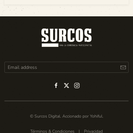
© Surcos Digital. Accionado por
Yohiful
.
Términos & Condiciones
|
Privacidad