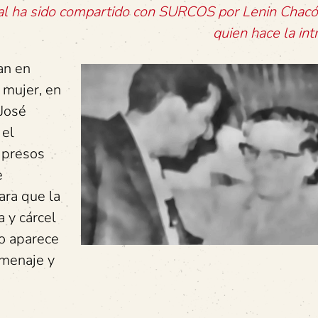
ial ha sido compartido con SURCOS por Lenin Chacó
quien hace la int
an en
 mujer, en
 José
 el
 presos
e
ara que la
 y cárcel
to aparece
omenaje y