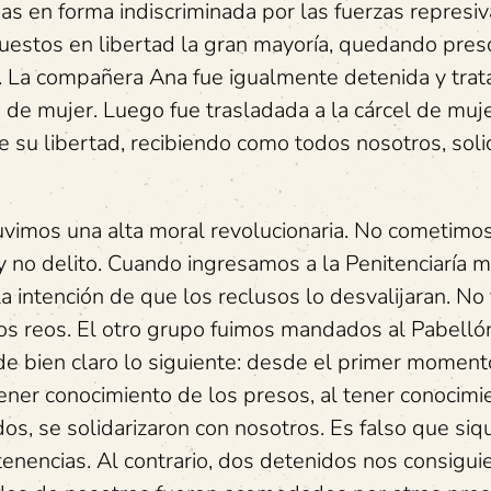
s en forma indiscriminada por las fuerzas represiv
uestos en libertad la gran mayoría, quedando pres
. La compañera Ana fue igualmente detenida y trat
 de mujer. Luego fue trasladada a la cárcel de muj
de su libertad, recibiendo como todos nosotros, soli
imos una alta moral revolucionaria. No cometimo
 y no delito. Cuando ingresamos a la Penitenciaría
intención de que los reclusos lo desvalijaran. No 
los reos. El otro grupo fuimos mandados al Pabelló
de bien claro lo siguiente: desde el primer momen
tener conocimiento de los presos, al tener conocimi
s, se solidarizaron con nosotros. Es falso que siq
nencias. Al contrario, dos detenidos nos consigui