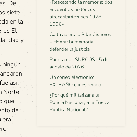
«Rescatando la memoria: dos
as. De
encuentros históricos
os siete
afrocostarricenses 1978-
ada en la
1996»
eres El
Carta abierta a Pilar Cisneros
daridad y
– Honrar la memoria,
defender la justicia
Panoramas SURCOS | 5 de
s ningún
agosto de 2026
 mandaron
Un correo electrónico
fue así
EXTRAÑO e inesperado
n Norte.
¿Por qué militarizar a la
to que
Policía Nacional, a la Fuerza
ento de
Pública Nacional?
uiera
eron