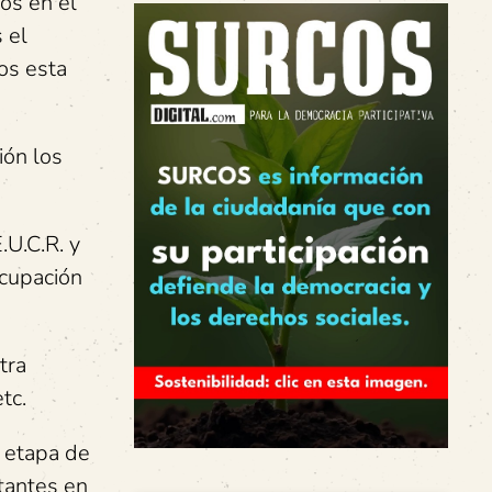
os en el
 el
os esta
ión los
.U.C.R. y
ocupación
tra
tc.
 etapa de
tantes en