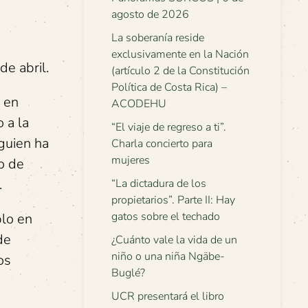
agosto de 2026
La soberanía reside
exclusivamente en la Nación
e abril.
(artículo 2 de la Constitución
Política de Costa Rica) –
 en
ACODEHU
 a la
“El viaje de regreso a ti”.
lguien ha
Charla concierto para
mujeres
o de
.
“La dictadura de los
propietarios”. Parte II: Hay
gatos sobre el techado
blo en
de
¿Cuánto vale la vida de un
niño o una niña Ngäbe-
os
Buglé?
UCR presentará el libro