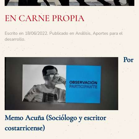
EN CARNE PROPIA
Escrito en
18/06/2022
. Publicado en
Análisis
,
Aportes para el
desarrollo
.
Por
Memo Acuña (Sociólogo y escritor
costarricense)