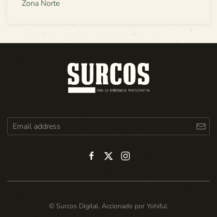
Zona Norte
© Surcos Digital. Accionado por
Yohiful
.