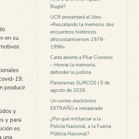
Buglé?
UCR presentará el libro
«Rescatando la memoria: dos
do
encuentros históricos
án en su
afrocostarricenses 1978-
 motivos
1996»
Carta abierta a Pilar Cisneros
– Honrar la memoria,
cionales
defender la justicia
covid-19,
Panoramas SURCOS | 5 de
n producir
agosto de 2026
Un correo electrónico
EXTRAÑO e inesperado
lidos y
¿Por qué militarizar a la
es y para
Policía Nacional, a la Fuerza
ición es
Pública Nacional?
a una