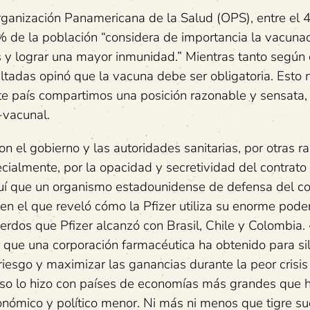
rganización Panamericana de la Salud (OPS), entre el 
% de la población “considera de importancia la vacuna
os y lograr una mayor inmunidad.” Mientras tanto según
ltadas opinó que la vacuna debe ser obligatoria. Esto 
e país compartimos una posición razonable y sensata,
-vacunal.
n el gobierno y las autoridades sanitarias, por otras r
cialmente, por la opacidad y secretividad del contrato 
aquí que un organismo estadounidense de defensa del 
 en el que reveló cómo la Pfizer utiliza su enorme pode
erdos que Pfizer alcanzó con Brasil, Chile y Colombia.
 que una corporación farmacéutica ha obtenido para sil
l riesgo y maximizar las ganancias durante la peor crisi
i eso lo hizo con países de economías más grandes que 
nómico y político menor. Ni más ni menos que tigre sue