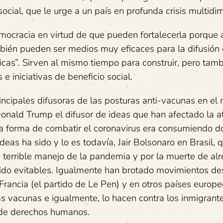
ocial, que le urge a un país en profunda crisis multidi
mocracia en virtud de que pueden fortalecerla porque
bién pueden ser medios muy eficaces para la difusión
oicas”. Sirven al mismo tiempo para construir, pero tam
e iniciativas de beneficio social.
incipales difusoras de las posturas anti-vacunas en el
onald Trump el difusor de ideas que han afectado la a
a forma de combatir el coronavirus era consumiendo d
deas ha sido y lo es todavía, Jair Bolsonaro en Brasil, 
 terrible manejo de la pandemia y por la muerte de al
sido evitables. Igualmente han brotado movimientos d
rancia (el partido de Le Pen) y en otros países europe
s vacunas e igualmente, lo hacen contra los inmigrante
 de derechos humanos.