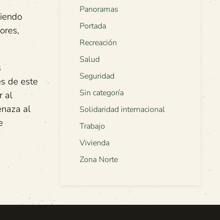
Panoramas
piendo
Portada
ores,
Recreación
Salud
s
Seguridad
es de este
Sin categoría
r al
enaza al
Solidaridad internacional
e
Trabajo
Vivienda
Zona Norte