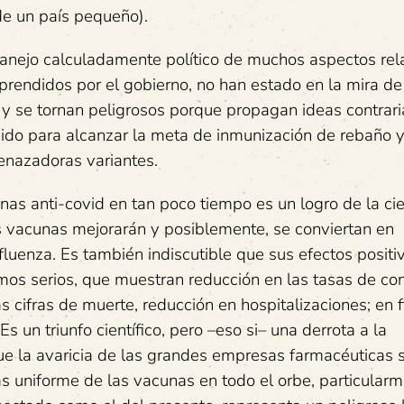
de un país pequeño).
manejo calculadamente político de muchos aspectos re
rendidos por el gobierno, no han estado en la mira de
 y se tornan peligrosos porque propagan ideas contrari
ido para alcanzar la meta de inmunización de rebaño y,
enazadoras variantes.
nas anti-covid en tan poco tiempo es un logro de la cie
s vacunas mejorarán y posiblemente, se conviertan en
fluenza. Es también indiscutible que sus efectos positi
smos serios, que muestran reducción en las tasas de con
 cifras de muerte, reducción en hospitalizaciones; en f
s un triunfo científico, pero –eso si– una derrota a la
que la avaricia de las grandes empresas farmacéuticas 
ás uniforme de las vacunas en todo el orbe, particular