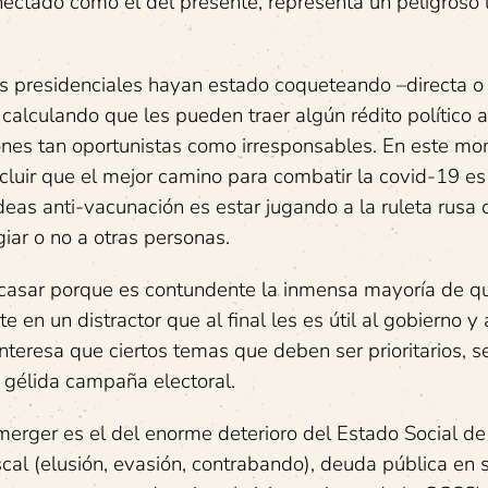
ectado como el del presente, representa un peligroso 
s presidenciales hayan estado coqueteando –directa o
calculando que les pueden traer algún rédito político 
iones tan oportunistas como irresponsables. En este m
uir que el mejor camino para combatir la covid-19 es
eas anti-vacunación es estar jugando a la ruleta rusa 
iar o no a otras personas.
racasar porque es contundente la inmensa mayoría de q
en un distractor que al final les es útil al gobierno y
interesa que ciertos temas que deben ser prioritarios, s
 gélida campaña electoral.
erger es el del enorme deterioro del Estado Social de
cal (elusión, evasión, contrabando), deuda pública en 