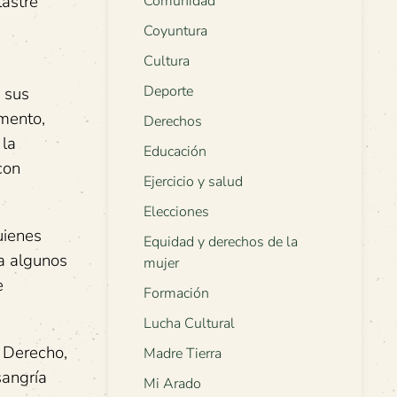
lastre
Comunidad
Coyuntura
Cultura
Deporte
a sus
omento,
Derechos
 la
Educación
con
Ejercicio y salud
Elecciones
uienes
Equidad y derechos de la
 a algunos
mujer
e
Formación
Lucha Cultural
 Derecho,
Madre Tierra
sangría
Mi Arado