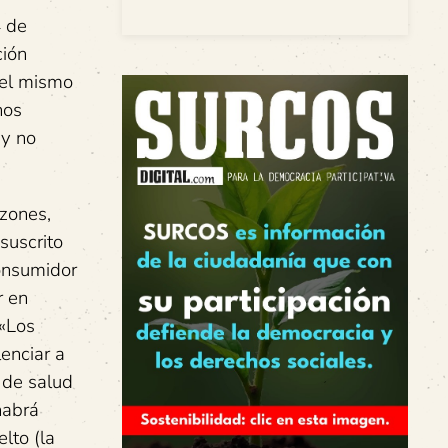
4 de
ción
 el mismo
nos
 y no
azones,
suscrito
consumidor
r en
 «Los
enciar a
s de salud
habrá
lto (la