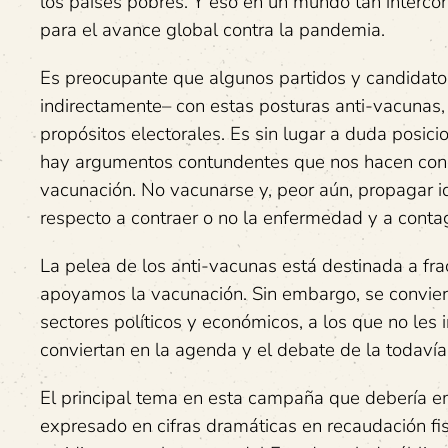
los países pobres. Y eso en un mundo tan intercon
para el avance global contra la pandemia.
Es preocupante que algunos partidos y candidato
indirectamente– con estas posturas anti-vacunas, 
propósitos electorales. Es sin lugar a duda posic
hay argumentos contundentes que nos hacen concl
vacunación. No vacunarse y, peor aún, propagar id
respecto a contraer o no la enfermedad y a contag
La pelea de los anti-vacunas está destinada a f
apoyamos la vacunación. Sin embargo, se convierte 
sectores políticos y económicos, a los que no les 
conviertan en la agenda y el debate de la todavía
El principal tema en esta campaña que debería em
expresado en cifras dramáticas en recaudación fis