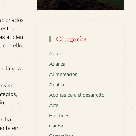
lacionados
 estos
as al bien
Categorías
 con ello,
Agua
Alianza
ncia y la
Alimentación
Análisis
vos se
tagios,
Aportes para el desarrollo
in,
Arte
Boletines
se ha
Caribe
mente en