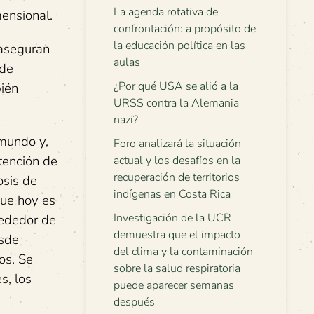
La agenda rotativa de
mensional.
confrontación: a propósito de
la educación política en las
 aseguran
aulas
 de
¿Por qué USA se alió a la
bién
URSS contra la Alemania
nazi?
 mundo y,
Foro analizará la situación
tención de
actual y los desafíos en la
recuperación de territorios
osis de
indígenas en Costa Rica
que hoy es
Investigación de la UCR
rededor de
demuestra que el impacto
esde
del clima y la contaminación
os. Se
sobre la salud respiratoria
s, los
puede aparecer semanas
después