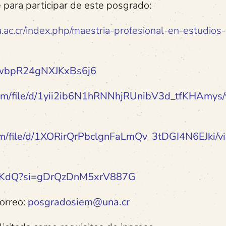
e para participar de este posgrado:
.ac.cr/index.php/maestria-profesional-en-estudios
e/wbpR24gNXJKxBs6j6
.com/file/d/1yii2ib6N1hRNNhjRUnibV3d_tfKHAmys
com/file/d/1XORirQrPbclgnFaLmQv_3tDGI4N6EJki/v
sinKdQ?si=gDrQzDnM5xrV887G
correo:
posgradosiem@una.cr