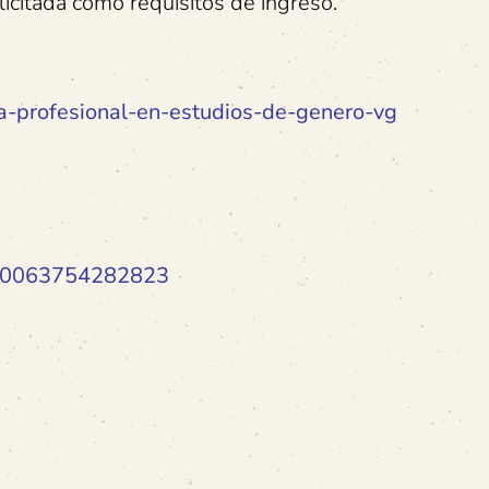
icitada como requisitos de ingreso.
ia-profesional-en-estudios-de-genero-vg
=100063754282823