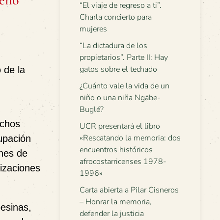
reño
“El viaje de regreso a ti”.
Charla concierto para
mujeres
“La dictadura de los
propietarios”. Parte II: Hay
gatos sobre el techado
 de la
¿Cuánto vale la vida de un
niño o una niña Ngäbe-
Buglé?
echos
UCR presentará el libro
«Rescatando la memoria: dos
upación
encuentros históricos
ones de
afrocostarricenses 1978-
izaciones
1996»
Carta abierta a Pilar Cisneros
– Honrar la memoria,
esinas,
defender la justicia