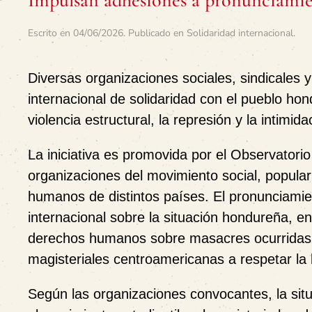
Impulsan adhesiones a pronunciamie
Escrito en
04/06/2026
. Publicado en
Solidaridad internacional
.
Diversas organizaciones sociales, sindicales
internacional de solidaridad con el pueblo ho
violencia estructural, la represión y la intimid
La iniciativa es promovida por el Observator
organizaciones del movimiento social, popula
humanos de distintos países. El pronunciami
internacional sobre la situación hondureña, e
derechos humanos sobre masacres ocurridas 
magisteriales centroamericanas a respetar la li
Según las organizaciones convocantes, la si