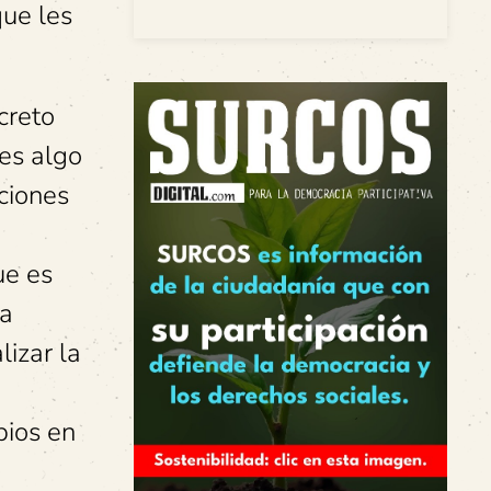
ue les
creto
 es algo
ciones
ue es
la
lizar la
bios en