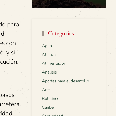
do para
ad
Categorías
es con
Agua
; y si
Alianza
cución,
Alimentación
Análisis
Aportes para el desarrollo
Arte
 pasos
Boletines
rretera.
Caribe
vidad.