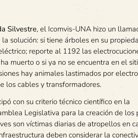
a Silvestre
, el Icomvis-UNA hizo un llama
la solución: si tiene árboles en su propied
léctrico; reporte al 1192 las electrocucion
 ha muerto o si ya no se encuentra en el sitio
siones hay animales lastimados por electro
sle los cables y transformadores.
ó con su criterio técnico científico en la
mblea Legislativa para la creación de los
es son víctimas diarias de atropellos en ca
 infraestructura deben considerar la conecti