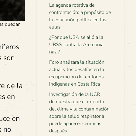
La agenda rotativa de
confrontación: a propósito de
la educación política en las
ías quedan
aulas
¿Por qué USA se alió a la
URSS contra la Alemania
íferos
nazi?
s son
Foro analizará la situación
actual y los desafíos en la
recuperación de territorios
re de la
indígenas en Costa Rica
Investigación de la UCR
es en
demuestra que el impacto
del clima y la contaminación
sobre la salud respiratoria
uce en
puede aparecer semanas
s no
después