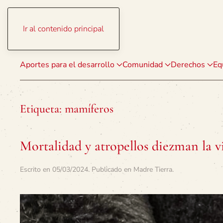
Ir al contenido principal
Aportes para el desarrollo
Comunidad
Derechos
Eq
Etiqueta:
mamíferos
Mortalidad y atropellos diezman la vid
Escrito en
05/03/2024
. Publicado en
Madre Tierra
.