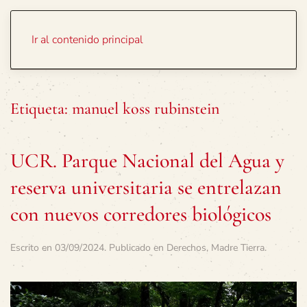
Portada
Temas
Ir al contenido principal
Etiqueta:
manuel koss rubinstein
UCR. Parque Nacional del Agua y
reserva universitaria se entrelazan
con nuevos corredores biológicos
Escrito en
03/09/2024
. Publicado en
Derechos
,
Madre Tierra
.