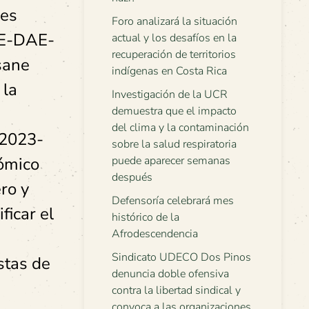
les
Foro analizará la situación
 PE-DAE-
actual y los desafíos en la
recuperación de territorios
sane
indígenas en Costa Rica
 la
Investigación de la UCR
demuestra que el impacto
del clima y la contaminación
 2023-
sobre la salud respiratoria
nómico
puede aparecer semanas
después
ro y
Defensoría celebrará mes
ficar el
histórico de la
Afrodescendencia
Sindicato UDECO Dos Pinos
stas de
denuncia doble ofensiva
contra la libertad sindical y
convoca a las organizaciones