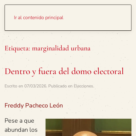
Portada
Temas
Ir al contenido principal
Etiqueta:
marginalidad urbana
Dentro y fuera del domo electoral
Escrito en
07/03/2026
. Publicado en
Elecciones
.
Freddy Pacheco León
Pese a que
abundan los