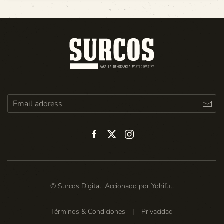
© Surcos Digital. Accionado por
Yohiful
.
Términos & Condiciones
|
Privacidad