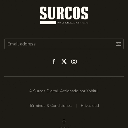
© Surcos Digital. Accionado por
Yohiful
.
Términos & Condiciones
|
Privacidad