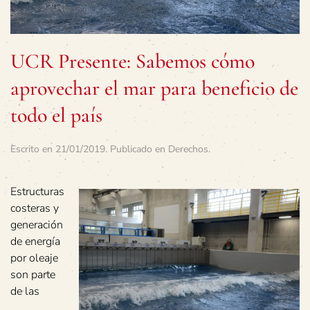
UCR Presente: Sabemos cómo
aprovechar el mar para beneficio de
todo el país
Escrito en
21/01/2019
. Publicado en
Derechos
.
Estructuras
costeras y
generación
de energía
por oleaje
son parte
de las