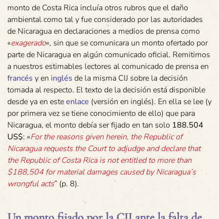
monto de Costa Rica incluía otros rubros que el daño
ambiental como tal y fue considerado por las autoridades
de Nicaragua en declaraciones a medios de prensa como
«
exagerado
«, sin que se comunicara un monto ofertado por
parte de Nicaragua en algún comunicado oficial. Remitimos
a nuestros estimables lectores al comunicado de prensa en
francés
y en
inglés
de la misma CIJ sobre la decisión
tomada al respecto. El texto de la decisión está disponible
desde ya en este
enlace
(versión en inglés). En ella se lee (y
por primera vez se tiene conocimiento de ello) que para
Nicaragua, el monto debía ser fijado en tan solo
188.504
US$
: «
For the reasons given herein, the Republic of
Nicaragua requests the Court to adjudge and declare that
the Republic of Costa Rica is not entitled to more than
$188,504 for material damages caused by Nicaragua’s
wrongful acts
” (p. 8).
Un monto fijado por la CIJ ante la falta de