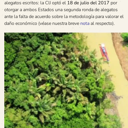
alegatos escritos: la CIJ optó el
18 de julio del 2017
por
otorgar a ambos Estados una segunda ronda de alegatos
ante la falta de acuerdo sobre la metodología para valorar el
daño económico (véase nuestra breve
nota
al respecto).