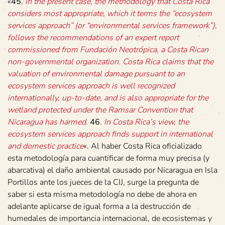
«
45
.
In the present case, the methodology that Costa Rica
considers most appropriate, which it terms the “ecosystem
services approach” (or “environmental services framework”),
follows the recommendations of an expert report
commissioned from Fundación Neotrópica, a Costa Rican
non-governmental organization. Costa Rica claims that the
valuation of environmental damage pursuant to an
ecosystem services approach is well recognized
internationally, up-to-date, and is also appropriate for the
wetland protected under the Ramsar Convention that
Nicaragua has harmed.
46
. In Costa Rica’s view, the
ecosystem services approach finds support in international
and domestic practice
«. Al haber Costa Rica oficializado
esta metodología para cuantificar de forma muy precisa (y
abarcativa) el daño ambiental causado por Nicaragua en Isla
Portillos ante los jueces de la CIJ, surge la pregunta de
saber si esta misma metodología no debe de ahora en
adelante aplicarse de igual forma a la destrucción de
humedales de importancia internacional, de ecosistemas y