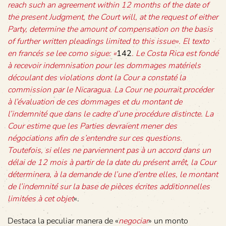
reach such an agreement within 12 months of the date of
the present Judgment, the Court will, at the request of either
Party, determine the amount of compensation on the basis
of further written pleadings limited to this issue». El texto
en francés se lee como sigue: «
142
. Le Costa Rica est fondé
à recevoir indemnisation pour les dommages matériels
découlant des violations dont la Cour a constaté la
commission par le Nicaragua. La Cour ne pourrait procéder
à l’évaluation de ces dommages et du montant de
l’indemnité que dans le cadre d’une procédure distincte. La
Cour estime que les Parties devraient mener des
négociations afin de s’entendre sur ces questions.
Toutefois, si elles ne parviennent pas à un accord dans un
délai de 12 mois à partir de la date du présent arrêt, la Cour
déterminera, à la demande de l’une d’entre elles, le montant
de l’indemnité sur la base de pièces écrites additionnelles
limitées à cet objet
«.
Destaca la peculiar manera de «
negociar
» un monto