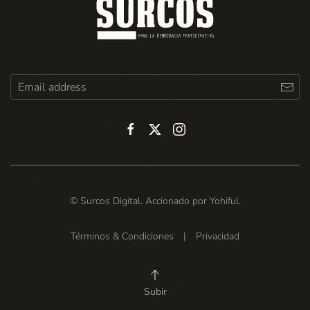
© Surcos Digital. Accionado por
Yohiful
.
Términos & Condiciones
|
Privacidad
Subir