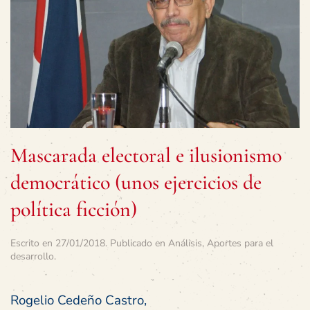
Mascarada electoral e ilusionismo
democrático (unos ejercicios de
política ficción)
Escrito en
27/01/2018
. Publicado en
Análisis
,
Aportes para el
desarrollo
.
Rogelio Cedeño Castro,