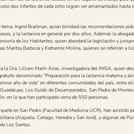
 solo dos infantes de cada ocho logran ser amamantados hasta l
ste tema, Ingrid Braitman, quien brindará las recomendaciones prác
meses, y la lactancia en general por dos años. Además la abogada
ensoría de los Habitantes, quien abordará la legislación y jurisp
gas Maritza Barboza y Katherine Molina, quienes se referirán a lo
za la Dra. Lilliam Marín Arias, investigadora del INISA, quien d
gratuito denominado “Preparación para la lactancia materna y al
primer año de vida” en diferentes comunidades del país, entre el
de Guadalupe, Los Guido de Desamparados, San Pedro de Montes
n, en la que han participado cerca de 550 personas.
imparte en San Pedro (Facultad de Medicina UCR), han asistido p
litana (Alajuela, Cartago, Heredia y San José), y algunas de Pu
 de Los Santos.