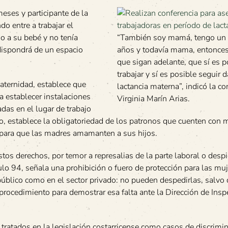
eses y participante de la
o entre a trabajar el
o a su bebé y no tenía
“También soy mamá, tengo un 
dispondrá de un espacio
años y todavía mama, entonces 
que sigan adelante, que sí es p
trabajar y sí es posible seguir 
aternidad, establece que
lactancia materna”, indicó la co
a establecer instalaciones
Virginia Marín Arias.
das en el lugar de trabajo
jo, establece la obligatoriedad de los patronos que cuenten con
 para que las madres amamanten a sus hijos.
tos derechos, por temor a represalias de la parte laboral o desp
ulo 94, señala una prohibición o fuero de protección para las mu
 público como en el sector privado: no pueden despedirlas, salvo
 procedimiento para demostrar esa falta ante la Dirección de Ins
ratados en la legislación costarricense como casos de discrimi