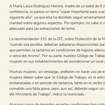
A María Laura Rodríguez Herrera, madre de un bebé de 6 m
conferencia, le parece un tema “súper importante para cuand
siguiente año”, ya que ella ha decidido seguir amamantand
claridad sobre algunos aspectos. Por ejemplo, no sabe si 
adecuado para las extracciones de leche.
La recomendación 191 de la OIT, sobre Protección de la M
“cuando sea posible, deberían adoptarse disposiciones par
que permitan la lactancia en condiciones de higiene adecua
o cerca del mismo”. Por su parte, nuestro Código de Traba
mujeres en sus establecimientos de acondicionar un local
Muchas mujeres, sin embargo, prefieren no hacer uso de es
mujeres deben saber que “el Código de Trabajo, en el artíc
embarazadas o en período de lactancia, tanto en el sector
cometido una falta grave, pero, aun así, deberán seguir un
del Ministerio de Trabajo”, indicó la licenciada.
Algunos casos de despidos en estas condiciones han sido t