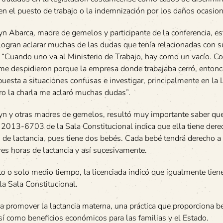
n en el puesto de trabajo o la indemnización por los daños ocasio
yn Abarca, madre de gemelos y participante de la conferencia, es
logran aclarar muchas de las dudas que tenía relacionadas con s
 “Cuando uno va al Ministerio de Trabajo, hay como un vacío. C
 me despidieron porque la empresa donde trabajaba cerró, enton
uesta a situaciones confusas e investigar, principalmente en la L
ro la charla me aclaró muchas dudas”.
yn y otras madres de gemelos, resultó muy importante saber que
 2013-6703 de la Sala Constitucional indica que ella tiene dere
 de lactancia, pues tiene dos bebés. Cada bebé tendrá derecho a
tres horas de lactancia y así sucesivamente.
to o solo medio tiempo, la licenciada indicó que igualmente tien
a Sala Constitucional.
a promover la lactancia materna, una práctica que proporciona b
así como beneficios económicos para las familias y el Estado.