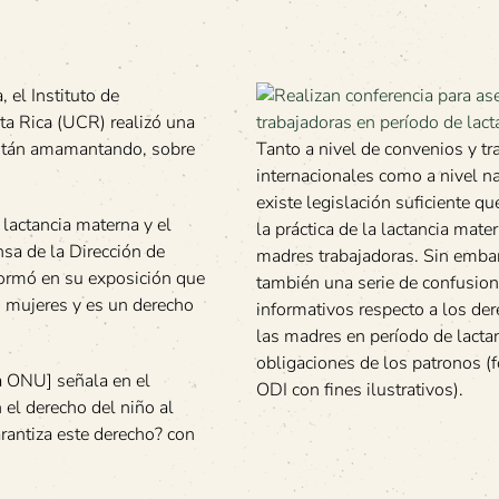
 el Instituto de
ta Rica (UCR) realizó una
 están amamantando, sobre
Tanto a nivel de convenios y tr
internacionales como a nivel na
existe legislación suficiente qu
 lactancia materna y el
la práctica de la lactancia mate
nsa de la Dirección de
madres trabajadoras. Sin embar
formó en su exposición que
también una serie de confusion
s mujeres y es un derecho
informativos respecto a los de
las madres en período de lactan
obligaciones de los patronos (
a ONU] señala en el
ODI con fines ilustrativos).
 el derecho del niño al
arantiza este derecho? con