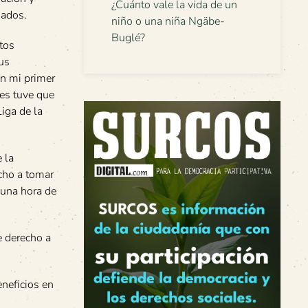
¿Cuánto vale la vida de un
nados.
niño o una niña Ngäbe-
Buglé?
tos
us
on mi primer
ces tuve que
iga de la
 la
cho a tomar
 una hora de
e derecho a
eneficios en