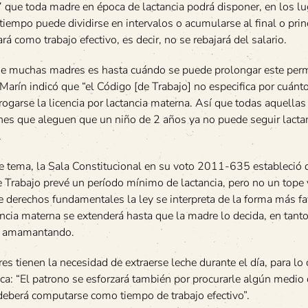
7 que toda madre en época de lactancia podrá disponer, en los l
tiempo puede dividirse en intervalos o acumularse al final o prin
á como trabajo efectivo, es decir, no se rebajará del salario.
e muchas madres es hasta cuándo se puede prolongar este perm
 Marín indicó que “el Código [de Trabajo] no especifica por cuánt
rogarse la licencia por lactancia materna. Así que todas aquellas
ones que aleguen que un niño de 2 años ya no puede seguir lact
.
e tema, la Sala Constitucional en su voto 2011-635 estableció 
 Trabajo prevé un período mínimo de lactancia, pero no un tope 
e derechos fundamentales la ley se interpreta de la forma más f
ancia materna se extenderá hasta que la madre lo decida, en tant
úa amamantando.
es tienen la necesidad de extraerse leche durante el día, para lo
ca: “El patrono se esforzará también por procurarle algún medio
deberá computarse como tiempo de trabajo efectivo”.