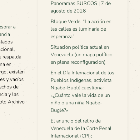
Panoramas SURCOS | 7 de
agosto de 2026
Bloque Verde: “La acción en
las calles es luminaria de
esperanza”
atados
Situación política actual en
cional,
Venezuela (un mapa político
e respalda
en plena reconfiguración)
rna en
go, existen
En el Día Internacional de los
es y vacíos
Pueblos Indígenas, activista
rechos de
Ngäbe-Buglé cuestiona:
cia y las
«¿Cuánto vale la vida de un
foto Archivo
niño o una niña Ngäbe-
Buglé?»
El anuncio del retiro de
Venezuela de la Corte Penal
Internacional (CPI):