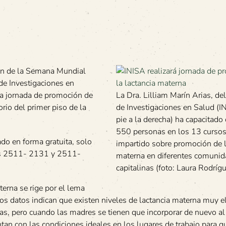
ión de la Semana Mundial
 de Investigaciones en
na jornada de promoción de
La Dra. Lilliam Marín Arias, del
rio del primer piso de la
de Investigaciones en Salud (I
pie a la derecha) ha capacitado 
550 personas en los 13 cursos
ado en forma gratuita, solo
impartido sobre promoción de l
onos 2511- 2131 y 2511-
materna en diferentes comuni
capitalinas (foto: Laura Rodrígu
terna se rige por el lema
os datos indican que existen niveles de lactancia materna muy 
as, pero cuando las madres se tienen que incorporar de nuevo al 
an con las condiciones ideales en los lugares de trabajo para 