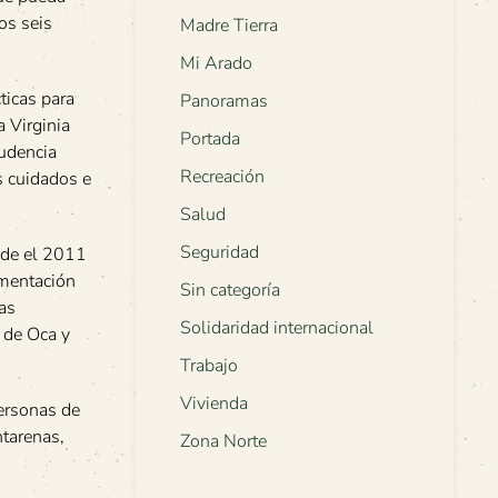
os seis
Madre Tierra
Mi Arado
ticas para
Panoramas
 Virginia
Portada
rudencia
Recreación
s cuidados e
Salud
Seguridad
esde el 2011
imentación
Sin categoría
las
Solidaridad internacional
 de Oca y
Trabajo
Vivienda
ersonas de
ntarenas,
Zona Norte