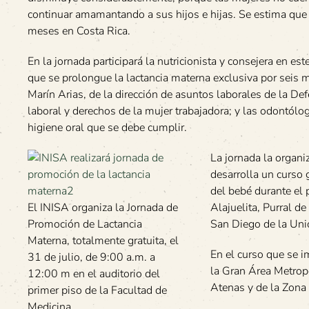
continuar amamantando a sus hijos e hijas. Se estima que
meses en Costa Rica.
En la jornada participará la nutricionista y consejera en e
que se prolongue la lactancia materna exclusiva por seis 
Marín Arias, de la dirección de asuntos laborales de la Def
laboral y derechos de la mujer trabajadora; y las odontólo
higiene oral que se debe cumplir.
La jornada la organi
desarrolla un curso 
del bebé durante el 
El INISA organiza la Jornada de
Alajuelita, Purral 
Promoción de Lactancia
San Diego de la Unió
Materna, totalmente gratuita, el
En el curso que se 
31 de julio, de 9:00 a.m. a
la Gran Área Metropo
12:00 m en el auditorio del
Atenas y de la Zona
primer piso de la Facultad de
Medicina.