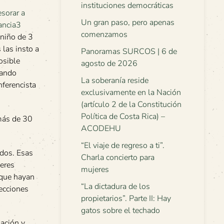
instituciones democráticas
Un gran paso, pero apenas
comenzamos
niño de 3
las insto a
Panoramas SURCOS | 6 de
osible
agosto de 2026
dando
La soberanía reside
nferencista
exclusivamente en la Nación
(artículo 2 de la Constitución
Política de Costa Rica) –
 más de 30
ACODEHU
“El viaje de regreso a ti”.
idos. Esas
Charla concierto para
jeres
mujeres
 que hayan
“La dictadura de los
pecciones
propietarios”. Parte II: Hay
gatos sobre el techado
nación y