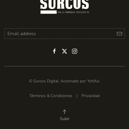
© Surcos Digital. Accionado por
Yohiful
.
Términos & Condiciones
|
Privacidad
Subir