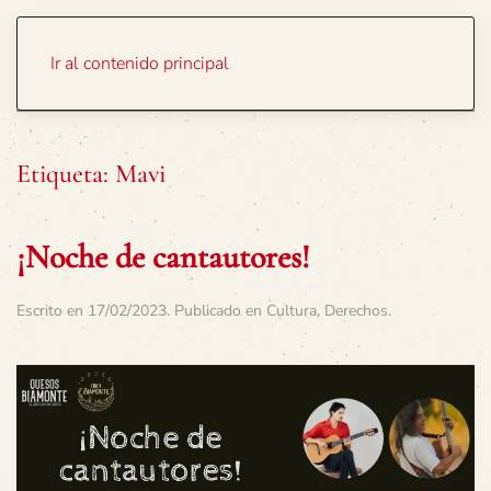
Portada
Temas
Ir al contenido principal
Etiqueta:
Mavi
¡Noche de cantautores!
Escrito en
17/02/2023
. Publicado en
Cultura
,
Derechos
.