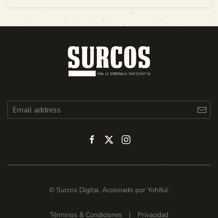
© Surcos Digital. Accionado por
Yohiful
.
Términos & Condiciones
|
Privacidad