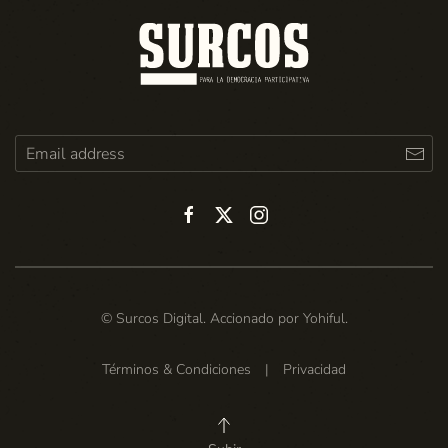
© Surcos Digital. Accionado por
Yohiful
.
Términos & Condiciones
|
Privacidad