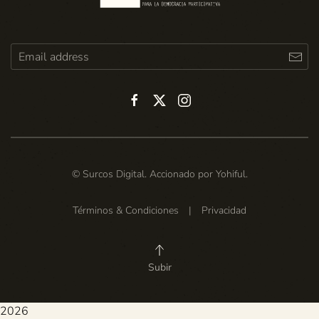
© Surcos Digital. Accionado por
Yohiful
.
Términos & Condiciones
|
Privacidad
Subir
2026