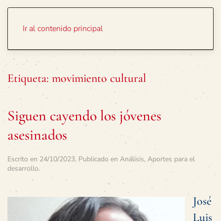
Portada
Temas
Ir al contenido principal
Etiqueta:
movimiento cultural
Siguen cayendo los jóvenes
asesinados
Escrito en
24/10/2023
. Publicado en
Análisis
,
Aportes para el
desarrollo
.
José
Luis