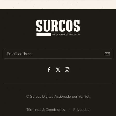
© Surcos Digital. Accionado por
Yohiful
.
Términos & Condiciones
|
Privacidad