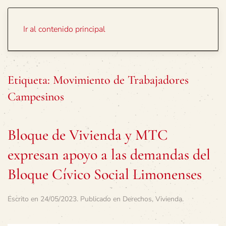
Portada
Temas
Ir al contenido principal
Etiqueta:
Movimiento de Trabajadores
Campesinos
Bloque de Vivienda y MTC
expresan apoyo a las demandas del
Bloque Cívico Social Limonenses
Escrito en
24/05/2023
. Publicado en
Derechos
,
Vivienda
.