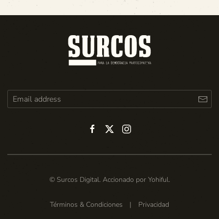
© Surcos Digital. Accionado por
Yohiful
.
Términos & Condiciones
|
Privacidad