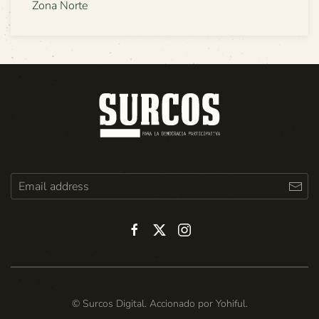
Zona Norte
© Surcos Digital. Accionado por
Yohiful
.