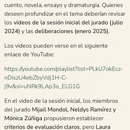
cuento, novela, ensayo y dramaturgia. Quienes
deseen profundizar en el tema deberían revisar
los
videos de la sesión inicial del jurado (julio
2024)
y las
deliberaciones (enero 2025)
.
Los videos pueden verse en el siguiente
enlace de YouTube:
https://youtube.com/playlist?list=PLkU7okEcz-
nDiszU4ebZbyVdj1H-C-
j9v&si=uNRk9LAp3o_ELG1G
En el video de la sesión inicial, los miembros
del jurado
Mijail Mondol, Neldys Ramírez y
Mónica Zúñiga
propusieron establecer
criterios de evaluación claros
, pero
Laura