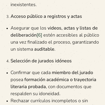
inexistentes.
Acceso
p
úblico a
r
egistros y
a
ctas
Asegurar que los
videos, actas y listas de
deliberación
[6]
estén accesibles al público
una vez finalizado el proceso, garantizando
un sistema
auditable
.
Selección de
j
urados
i
dóneos
Confirmar que cada
miembro del jurado
posea
formación académica o trayectoria
literaria probada
, con documentos que
respalden su idoneidad.
Rechazar currículos incompletos o sin