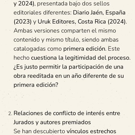
y 2024)
, presentada bajo dos sellos
editoriales diferentes:
Diario Jaén, España
(2023)
y
Uruk
Editores
, Costa Rica (2024)
.
Ambas versiones comparten el mismo
contenido y mismo título, siendo ambas
catalogadas como
primera edición
. Este
hecho
cuestiona la legitimidad del proceso
.
¿Es justo permitir la participación de una
obra reeditada en un año diferente
de su
primera edición
?
Relaciones de
c
onflicto de
i
nter
és
entre
Jurados y
a
utores
p
remiados
Se han descubierto
vínculos estrechos