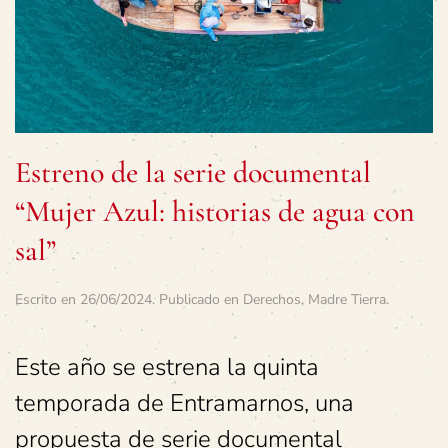
Estreno de la serie documental
“Mujer Azul: historias de agua con
sal”
Escrito en
26/06/2024
. Publicado en
Derechos
,
Madre Tierra
.
Este año se estrena la quinta
temporada de Entramarnos, una
propuesta de serie documental