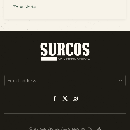
Zona Norte
© Surcos Digital. Accionado por
Yohiful
.