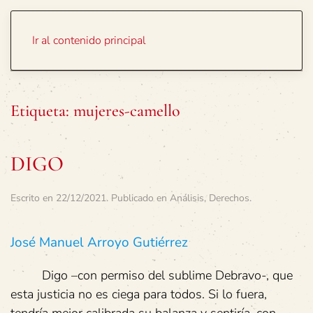
Portada
Temas
Ir al contenido principal
Etiqueta:
mujeres-camello
DIGO
Escrito en
22/12/2021
. Publicado en
Análisis
,
Derechos
.
José Manuel Arroyo Gutiérrez
Digo –con permiso del sublime Debravo-, que
esta justicia no es ciega para todos. Si lo fuera,