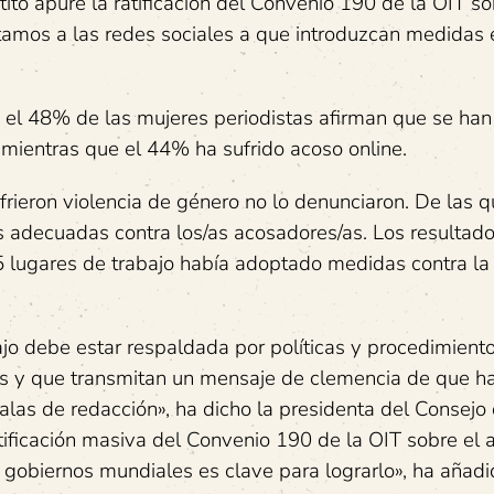
tito apure la ratificación del Convenio 190 de la OIT so
stamos a las redes sociales a que introduzcan medidas 
 el 48% de las mujeres periodistas afirman que se han
, mientras que el 44% ha sufrido acoso online.
rieron violencia de género no lo denunciaron. De las qu
 adecuadas contra los/as acosadores/as. Los resultado
 lugares de trabajo había adoptado medidas contra la 
ajo debe estar respaldada por políticas y procedimient
res y que transmitan un mensaje de clemencia de que h
salas de redacción», ha dicho la presidenta del Consejo
ificación masiva del Convenio 190 de la OIT sobre el 
s gobiernos mundiales es clave para lograrlo», ha añadi