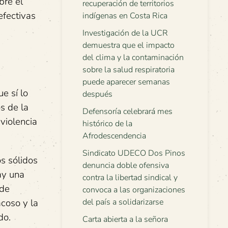
bre el
recuperación de territorios
efectivas
indígenas en Costa Rica
Investigación de la UCR
demuestra que el impacto
del clima y la contaminación
sobre la salud respiratoria
puede aparecer semanas
e sí lo
después
s de la
Defensoría celebrará mes
violencia
histórico de la
Afrodescendencia
Sindicato UDECO Dos Pinos
os sólidos
denuncia doble ofensiva
ay una
contra la libertad sindical y
 de
convoca a las organizaciones
del país a solidarizarse
acoso y la
do.
Carta abierta a la señora