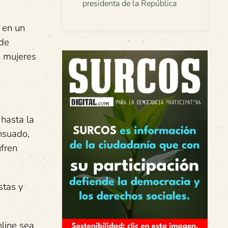
presidenta de la República
e en un
 de
s mujeres
 hasta la
nsuado,
ufren
stas y
nline sea