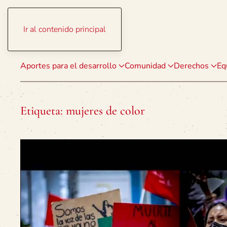
Ir al contenido principal
Aportes para el desarrollo
Comunidad
Derechos
Eq
Etiqueta:
mujeres de color