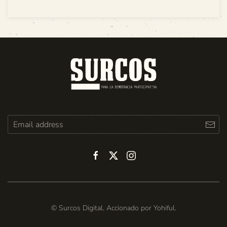
© Surcos Digital. Accionado por
Yohiful
.