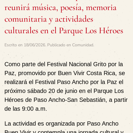
reunirá música, poesía, memoria
comunitaria y actividades
culturales en el Parque Los Héroes
Escrito en
18/06/2026
. Publicado en
Comunidad
.
Como parte del
Festival Nacional Grito por la
Paz
, promovido por
Buen Vivir Costa Rica
, se
realizará el
Festival Paso Ancho por la Paz
el
próximo
sábado 20 de junio
en el
Parque Los
Héroes de Paso Ancho-San Sebastián
, a partir
de las
9:00 a.m.
La actividad es organizada por
Paso Ancho
Buen Vivir
y contempla una jornada cultural y