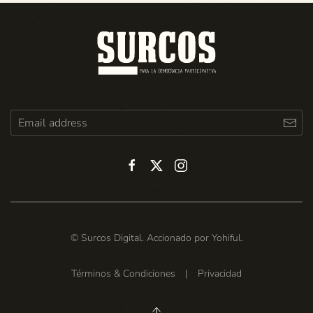
© Surcos Digital. Accionado por
Yohiful
.
Términos & Condiciones
|
Privacidad